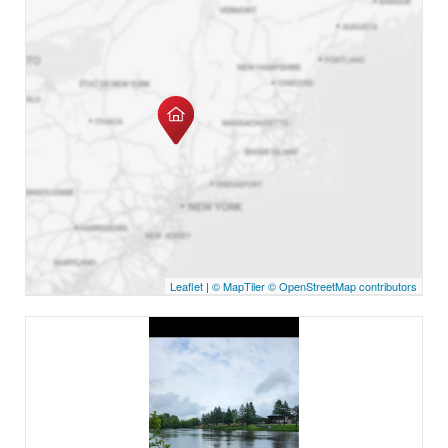
Leaflet
|
© MapTiler
© OpenStreetMap contributors