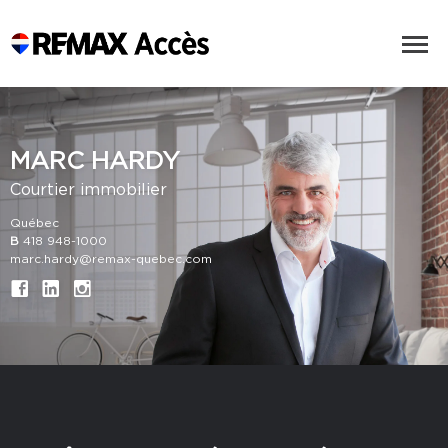
MARC HARDY
Courtier immobilier
Québec
B
418 948-1000
marc.hardy@remax-quebec.com