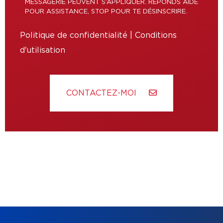
MESSAGERIE PEUVENT S’APPLIQUER. RÉPONDS AIDE
POUR ASSISTANCE, STOP POUR TE DÉSINSCRIRE.
Politique de confidentialité
|
Conditions
d'utilisation
CONTACTEZ-MOI