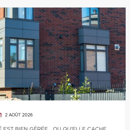
2 AOÛT 2026
É EST BIEN GÉRÉE… OU QU'ELLE CACHE