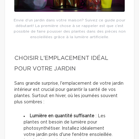
Envie d’un jardin dans votre maison? Suivez ce guide pour
débutant! La première chose à se rappeler est que c’est
possible de faire pousser des plantes dans des pièces non
ensoleillées grâce à la lumière artificielle.
CHOISIR L'EMPLACEMENT IDÉAL
POUR VOTRE JARDIN
Sans grande surprise, l'emplacement de votre jardin
intérieur est crucial pour garantir la santé de vos
plantes. Surtout en hiver, où les journées souvent
plus sombres :
Lumière en quantité suffisante
: Les
plantes ont besoin de lumière pour
photosynthétiser. Installez idéalement
votre jardin près d'une fenêtre ensoleillée.