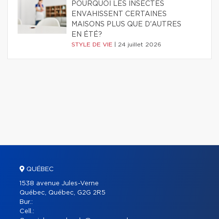
POURQUOI LES INSECTES
ENVAHISSENT CERTAINES
MAISONS PLUS QUE D'AUTRES
EN ÉTÉ?
STYLE DE VIE
|
24 juillet 2026
QUÉBEC
1538 avenue Jules-Verne
Québec, Québec, G2G 2R5
Bur.:
Cell.: