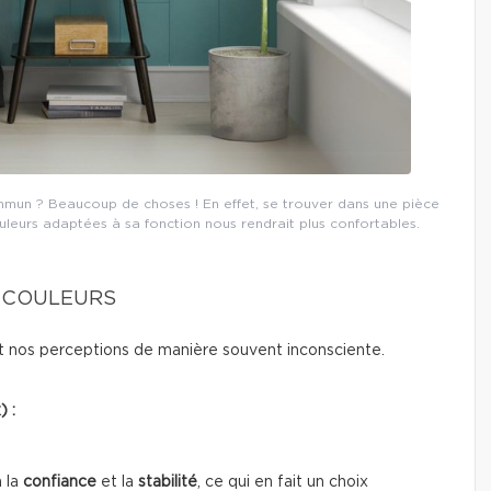
commun ? Beaucoup de choses ! En effet, se trouver dans une pièce
eurs adaptées à sa fonction nous rendrait plus confortables.
S COULEURS
t nos perceptions de manière souvent inconsciente.
) :
 la
confiance
et la
stabilité
, ce qui en fait un choix