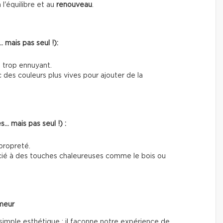
l'équilibre et au
renouveau
.
 mais pas seul !):
e trop ennuyant.
c des couleurs plus vives pour ajouter de la
… mais pas seul !) :
propreté.
socié à des touches chaleureuses comme le bois ou
umeur
 simple esthétique ; il façonne notre expérience de